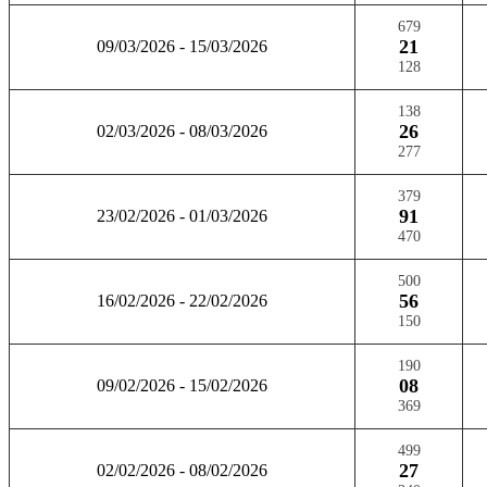
679
21
09/03/2026 - 15/03/2026
128
138
26
02/03/2026 - 08/03/2026
277
379
91
23/02/2026 - 01/03/2026
470
500
56
16/02/2026 - 22/02/2026
150
190
08
09/02/2026 - 15/02/2026
369
499
27
02/02/2026 - 08/02/2026