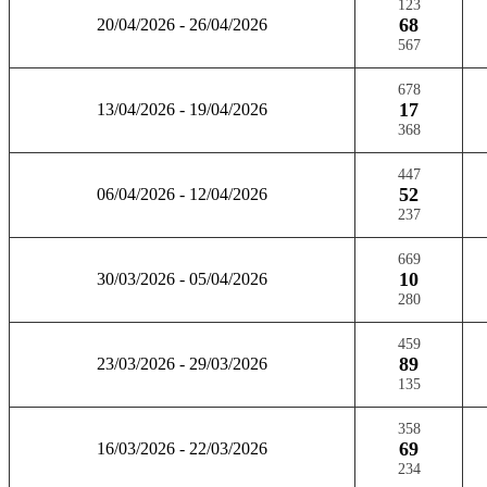
123
68
20/04/2026 - 26/04/2026
567
678
17
13/04/2026 - 19/04/2026
368
447
52
06/04/2026 - 12/04/2026
237
669
10
30/03/2026 - 05/04/2026
280
459
89
23/03/2026 - 29/03/2026
135
358
69
16/03/2026 - 22/03/2026
234