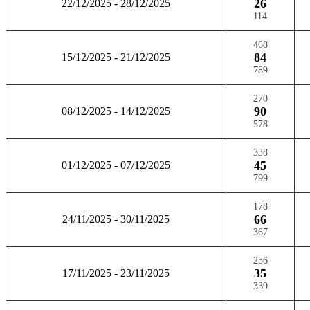
26
22/12/2025 - 28/12/2025
114
468
84
15/12/2025 - 21/12/2025
789
270
90
08/12/2025 - 14/12/2025
578
338
45
01/12/2025 - 07/12/2025
799
178
66
24/11/2025 - 30/11/2025
367
256
35
17/11/2025 - 23/11/2025
339