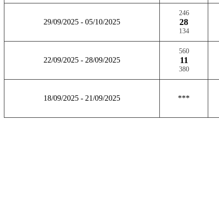
246
28
29/09/2025 - 05/10/2025
134
560
11
22/09/2025 - 28/09/2025
380
18/09/2025 - 21/09/2025
***