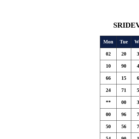
SRIDEV
Mon
Tue
W
02
20
10
90
66
15
24
71
**
00
00
96
50
56
54
90