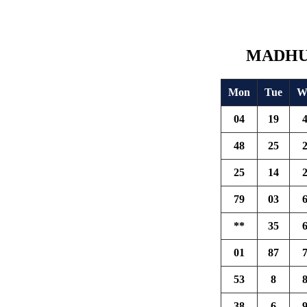
MADHUR
Mon
Tue
W
04
19
48
25
25
14
79
03
**
35
01
87
53
8
38
6